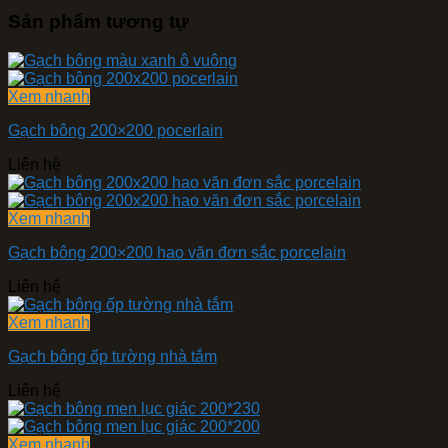
Sản phẩm tương tự
Xem nhanh
Gạch bông 200×200 pocerlain
Liên hệ
Xem nhanh
Gạch bông 200×200 hao văn đơn sắc porcelain
Liên hệ
Xem nhanh
Gạch bông ốp tường nhà tắm
Liên hệ
Xem nhanh