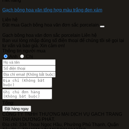
Hết hàng
Gạch bông hoa văn tổng hợp màu trắng đen xám
Liên hệ
Đặt mua Gạch bông hoa văn đơn sắc porcelain
Gạch bông hoa văn đơn sắc porcelain
Liên hệ
Bạn vui lòng nhập đúng số điện thoại để chúng tôi sẽ gọi lại
tư vấn và báo giá. Xin cảm ơn!
Thông tin người mua
Anh
Chị
Tổng:
Đặt hàng ngay
CÔNG TY TNHH THƯƠNG MẠI DỊCH VỤ GẠCH TRANG
TRÍ ÁNH DƯƠNG PHÁT.
Địa chỉ: 334 Thoại Ngọc Hầu, Phường Phú Thạnh, Quận