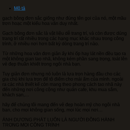
Mô tả
gạch bông đơn sắc giống như đúng tên gọi của nó, một mầu
trơn hoạc một kiểu hoa văn duy nhất.
Gạch bông đơn sắc là vật liệu dễ trang trí, và còn được dùng
trang trí rất nhiều trong các hạng mục khác nhau trong công
trình, ở nhiều nơi hơn bất kỳ dòng trang trí nào.
Từ những hoa văn đơn giản ấy khi ốp hay lát nền đều tạo ra
một không gian tao nhã, không kém phần sang trọng, toát lên
vẻ đẹp thuần khiết trong ngôi nhà bạn.
Tuy giản đơn nhưng nó luôn là lựa trọn hàng đầu cho các
gia chủ khi lựa trọn để tô điểm cho mái ấm của mình. ngoài
ra các nhà thiết kế còn mang theo phong cách tao nhã này
đến những nơi công cộng như quán cafe, khu mua sắm,
khách sạn,…
hãy để chúng tôi mang đến vẻ đẹp hoàn mỹ cho ngôi nhà
bạn, cho mọi không gian sống, mọi lúc mọi nơi…
ÁNH DƯƠNG PHÁT LUÔN LÀ NGƯỜI ĐỒNG HÀNH
TRONG MỌI CÔNG TRÌNH