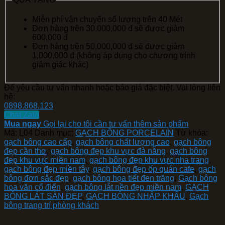
Miễn phí vận chuyển số lượng trên 40 Mét
Đơn hàng trên 30,000,000 đ sẽ được giảm
600,000 đ
Đơn hàng trên 50,000,000 đ sẽ được giảm
1,000,000 đ (không áp dụng cho chương trính
giảm giác khác)
Để yêu cầu tư vấn nhanh hoặc báo giá đặc biệt. Vui lòng liên
hệ:
0898.868.123
Chat Zalo
Mua ngay
Gọi lại cho tôi cần tư vấn thêm sản phẩm
Mã:
L04
Danh mục:
GẠCH BÔNG PORCELAIN
Từ khóa:
gạch bông cao cấp
,
gạch bông chất lượng cao
,
gạch bông
đẹp cần thơ
,
gạch bông đẹp khu vực đà nẵng
,
gạch bông
đẹp khu vực miền nam
,
gạch bông đẹp khu vực nha trang
,
gạch bông đẹp miền tây
,
gạch bông đẹp ốp quán cafe
,
gạch
bông đơn sắc đẹp
,
gạch bông họa tiết đen trăng
,
Gạch bông
hoa văn cổ điển
,
gạch bông lát nền đẹp miền nam
,
GẠCH
BÔNG LÁT SÀN ĐẸP
,
GẠCH BÔNG NHẬP KHẨU
,
Gạch
bông trang trí phòng khách