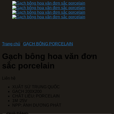
Trang chủ
/
GẠCH BÔNG PORCELAIN
Gạch bông hoa văn đơn
sắc porcelain
Liên hệ
XUẤT SỨ TRUNG QUỐC
GẠCH 200X200
CHẤT LIỆU: PORCELAIN
1M :25V
NPP: ÁNH DƯƠNG PHÁT
QUÀ TẶNG